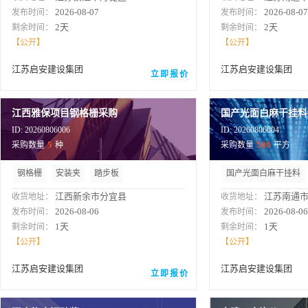
2026-08-07
2026-08-07
发布时间：
发布时间：
2天
2天
剩余时间：
剩余时间：
【公开】
【公开】
江苏启安建设集团
江苏启安建设集团
立即报价
江西雅保项目钢格栅采购
国产光面白麻干挂料
ID:
20260806006
ID:
20260806004
5
500
采购数量
种
采购数量
平方
钢格栅
安装夹
踏步板
国产光面白麻干挂料
江西新余市分宜县
江苏南通
收货地址：
收货地址：
2026-08-06
2026-08-06
发布时间：
发布时间：
1天
1天
剩余时间：
剩余时间：
【公开】
【公开】
江苏启安建设集团
江苏启安建设集团
立即报价