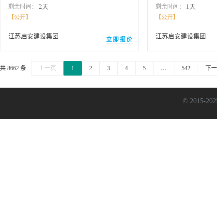
2天
1天
剩余时间：
剩余时间：
【公开】
【公开】
江苏启安建设集团
江苏启安建设集团
立即报价
共 8662 条
上一页
1
2
3
4
5
…
542
下一
© 2015-2