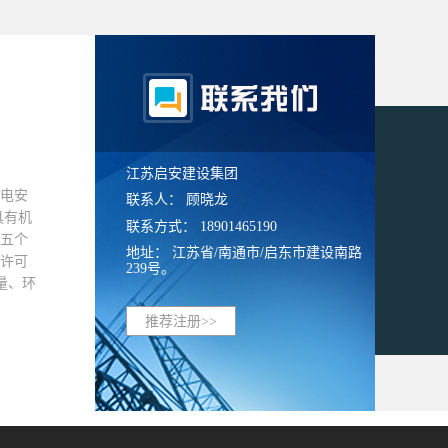
江苏启安建设集团
机电安
联系人： 顾晓龙
具有机
联系方式： 18901465190
五个
地址： 江苏省/南通市/启东市建设南路
许可
239号。
质量、环
推荐注册>>