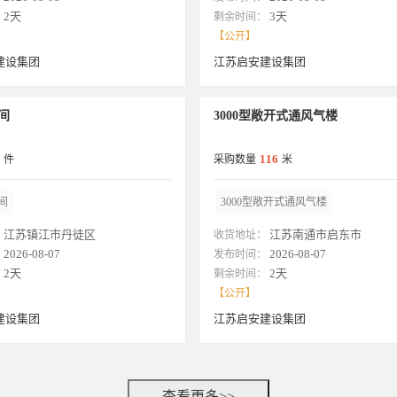
2天
3天
：
剩余时间：
【公开】
建设集团
江苏启安建设集团
间
3000型敞开式通风气楼
116
件
采购数量
米
间
3000型敞开式通风气楼
江苏镇江市丹徒区
江苏南通市启东市
：
收货地址：
2026-08-07
2026-08-07
：
发布时间：
2天
2天
：
剩余时间：
【公开】
建设集团
江苏启安建设集团
查看更多>>