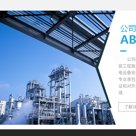
公司
装工程施
电设备安
专业承包
证和对外承
境...
了解详