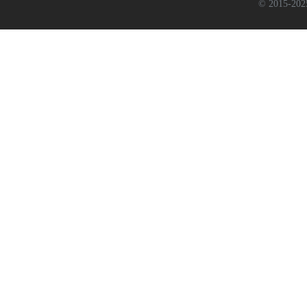
© 2015-2