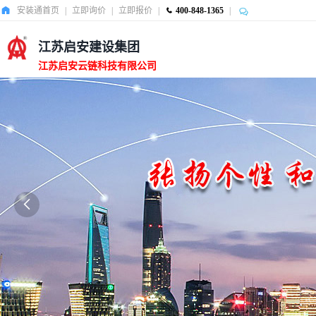
安装通首页
|
立即询价
|
立即报价
|
400-848-1365
|
江苏启安建设集团
江苏启安云链科技有限公司
